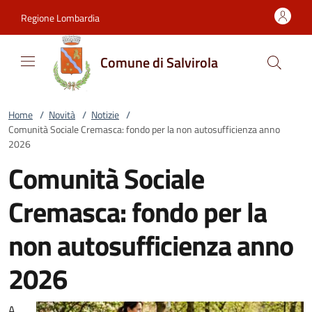
Vai al contenuto
accedi al menu
footer.enter
Regione Lombardia
Comune di Salvirola
Home
/
Novità
/
Notizie
/
Comunità Sociale Cremasca: fondo per la non autosufficienza anno
2026
Comunità Sociale
Cremasca: fondo per la
non autosufficienza anno
2026
A