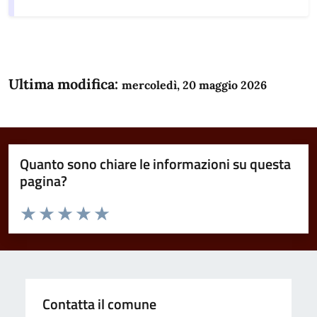
Ultima modifica:
mercoledì, 20 maggio 2026
Quanto sono chiare le informazioni su questa
pagina?
Valuta da 1 a 5 stelle la pagina
Domanda
Valuta 1 stelle su 5
Valuta 2 stelle su 5
Valuta 3 stelle su 5
Valuta 4 stelle su 5
Valuta 5 stelle su 5
Contatta il comune