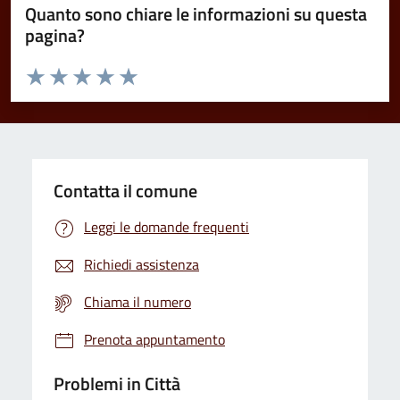
Quanto sono chiare le informazioni su questa
pagina?
Valuta da 1 a 5 stelle la pagina
Domanda
Valuta 1 stelle su 5
Valuta 2 stelle su 5
Valuta 3 stelle su 5
Valuta 4 stelle su 5
Valuta 5 stelle su 5
Contatta il comune
Leggi le domande frequenti
Richiedi assistenza
Chiama il numero
Prenota appuntamento
Problemi in Città