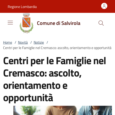
Vai al contenuto
accedi al menu
footer.enter
Regione Lombardia
Comune di Salvirola
Home
/
Novità
/
Notizie
/
Centri per le Famiglie nel Cremasco: ascolto, orientamento e opportunità
Centri per le Famiglie nel
Cremasco: ascolto,
orientamento e
opportunità