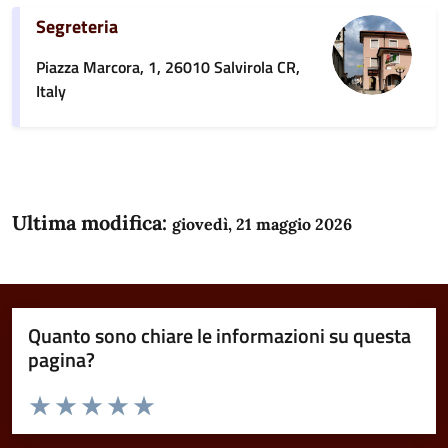
Segreteria
Piazza Marcora, 1, 26010 Salvirola CR,
Italy
Ultima modifica:
giovedì, 21 maggio 2026
Quanto sono chiare le informazioni su questa
pagina?
Valuta da 1 a 5 stelle la pagina
Domanda
Valuta 1 stelle su 5
Valuta 2 stelle su 5
Valuta 3 stelle su 5
Valuta 4 stelle su 5
Valuta 5 stelle su 5