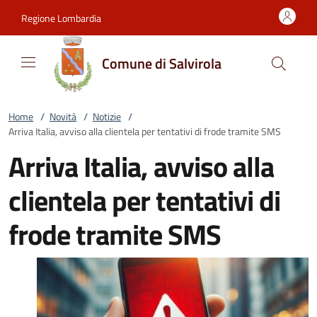
Vai al contenuto
accedi al menu
footer.enter
Regione Lombardia
Comune di Salvirola
Home
/
Novità
/
Notizie
/
Arriva Italia, avviso alla clientela per tentativi di frode tramite SMS
Arriva Italia, avviso alla
clientela per tentativi di
frode tramite SMS