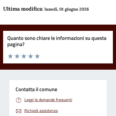
Ultima modifica:
lunedì, 01 giugno 2026
Quanto sono chiare le informazioni su questa
pagina?
Valuta da 1 a 5 stelle la pagina
Domanda
Valuta 1 stelle su 5
Valuta 2 stelle su 5
Valuta 3 stelle su 5
Valuta 4 stelle su 5
Valuta 5 stelle su 5
Contatta il comune
Leggi le domande frequenti
Richiedi assistenza