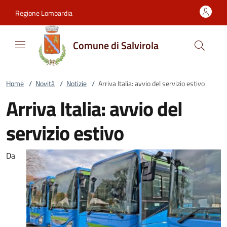
Vai al contenuto
accedi al menu
footer.enter
Regione Lombardia
Comune di Salvirola
Home
/
Novità
/
Notizie
/
Arriva Italia: avvio del servizio estivo
Arriva Italia: avvio del
servizio estivo
Da