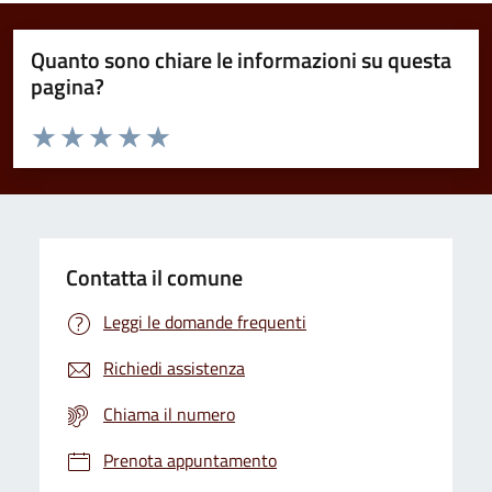
Quanto sono chiare le informazioni su questa
pagina?
Valuta da 1 a 5 stelle la pagina
Domanda
Valuta 1 stelle su 5
Valuta 2 stelle su 5
Valuta 3 stelle su 5
Valuta 4 stelle su 5
Valuta 5 stelle su 5
Contatta il comune
Leggi le domande frequenti
Richiedi assistenza
Chiama il numero
Prenota appuntamento