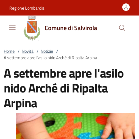
Vai al contenuto
accedi al menu
footer.enter
Regione Lombardia
Comune di Salvirola
Home
/
Novità
/
Notizie
/
A settembre apre l'asilo nido Arché di Ripalta Arpina
A settembre apre l'asilo
nido Arché di Ripalta
Arpina