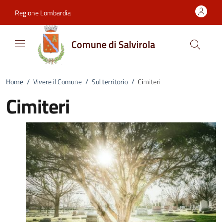
Vai al contenuto
accedi al menu
footer.enter
Regione Lombardia
Comune di Salvirola
Home
/
Vivere il Comune
/
Sul territorio
/
Cimiteri
Cimiteri