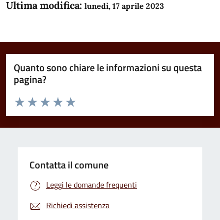
Ultima modifica:
lunedì, 17 aprile 2023
Quanto sono chiare le informazioni su questa
pagina?
Valuta da 1 a 5 stelle la pagina
Domanda
Valuta 1 stelle su 5
Valuta 2 stelle su 5
Valuta 3 stelle su 5
Valuta 4 stelle su 5
Valuta 5 stelle su 5
Contatta il comune
Leggi le domande frequenti
Richiedi assistenza