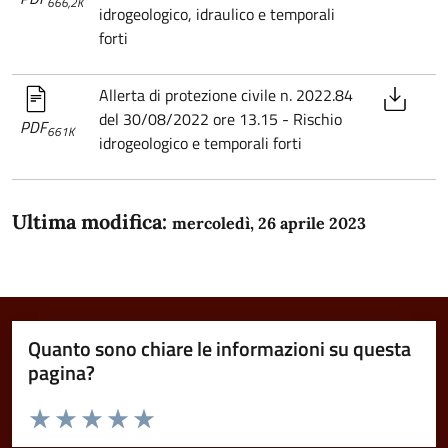
666,2K
idrogeologico, idraulico e temporali
forti
Allerta di protezione civile n. 2022.84
del 30/08/2022 ore 13.15 - Rischio
PDF
661K
idrogeologico e temporali forti
Ultima modifica:
mercoledì, 26 aprile 2023
Quanto sono chiare le informazioni su questa
pagina?
Valuta da 1 a 5 stelle la pagina
Domanda
Valuta 1 stelle su 5
Valuta 2 stelle su 5
Valuta 3 stelle su 5
Valuta 4 stelle su 5
Valuta 5 stelle su 5