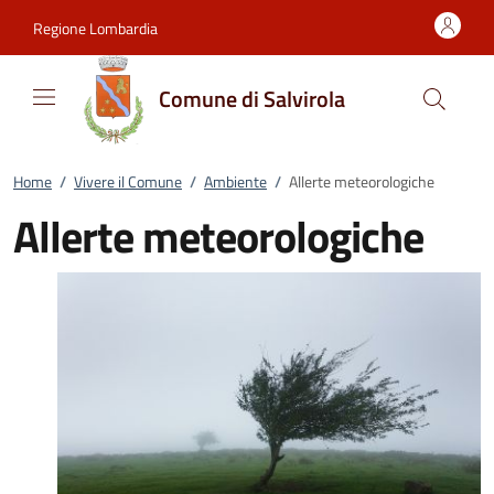
Vai al contenuto
accedi al menu
footer.enter
Regione Lombardia
Comune di Salvirola
Home
/
Vivere il Comune
/
Ambiente
/
Allerte meteorologiche
Allerte meteorologiche