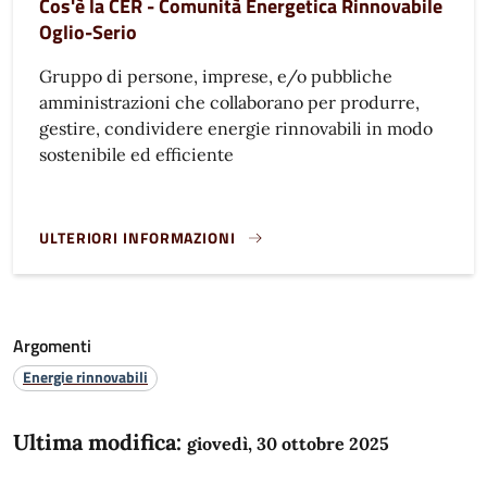
Cos'è la CER - Comunità Energetica Rinnovabile
Oglio-Serio
Gruppo di persone, imprese, e/o pubbliche
amministrazioni che collaborano per produrre,
gestire, condividere energie rinnovabili in modo
sostenibile ed efficiente
ULTERIORI INFORMAZIONI
COS'È LA CER - COMUNITÀ ENERGETICA RINNOVABILE OGLI
Argomenti
Energie rinnovabili
Ultima modifica:
giovedì, 30 ottobre 2025