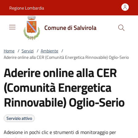
Vai al contenuto
accedi al menu
footer.enter
Regione Lombardia
Comune di Salvirola
Home
/
Servizi
/
Ambiente
/
Aderire online alla CER (Comunità Energetica Rinnovabile) Oglio-Serio
Aderire online alla CER
(Comunità Energetica
Rinnovabile) Oglio-Serio
Servizio attivo
Adesione in pochi clic e strumenti di monitoraggio per