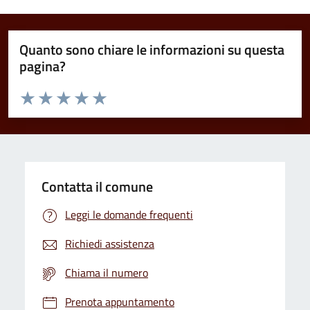
Quanto sono chiare le informazioni su questa
pagina?
Valuta da 1 a 5 stelle la pagina
Domanda
Valuta 1 stelle su 5
Valuta 2 stelle su 5
Valuta 3 stelle su 5
Valuta 4 stelle su 5
Valuta 5 stelle su 5
Contatta il comune
Leggi le domande frequenti
Richiedi assistenza
Chiama il numero
Prenota appuntamento