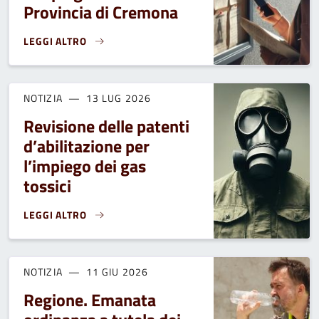
Provincia di Cremona
LEGGI ALTRO
OFFERTE DI LAVORO ATTIVE PRESSO I CENTRI PER L'IMPIE
NOTIZIA
13 LUG 2026
Revisione delle patenti
d’abilitazione per
l’impiego dei gas
tossici
LEGGI ALTRO
REVISIONE DELLE PATENTI D’ABILITAZIONE PER L’IMPIEGO D
NOTIZIA
11 GIU 2026
Regione. Emanata