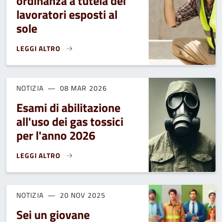
ordinanza a tutela dei
lavoratori esposti al
sole
LEGGI ALTRO
REGIONE. EMANATA ORDINANZA A TUTELA DEI LAVORATORI 
NOTIZIA
08 MAR 2026
Esami di abilitazione
all'uso dei gas tossici
per l'anno 2026
LEGGI ALTRO
ESAMI DI ABILITAZIONE ALL'USO DEI GAS TOSSICI PER L'AN
NOTIZIA
20 NOV 2025
Sei un giovane