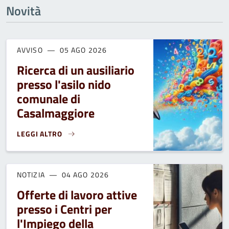
Novità
AVVISO
05 AGO 2026
Ricerca di un ausiliario
presso l'asilo nido
comunale di
Casalmaggiore
LEGGI ALTRO
RICERCA DI UN AUSILIARIO PRESSO L'ASILO NIDO COMUNA
NOTIZIA
04 AGO 2026
Offerte di lavoro attive
presso i Centri per
l'Impiego della