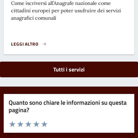
Come iscriversi all’Anagrafe nazionale come
cittadini europei per poter usufruire dei servizi
anagrafici comunali
LEGGI ALTRO
ISCRIZIONE ANAGRAFICA PER CITTADINI EUROPEI - ANPR}
Tutti i servizi
Quanto sono chiare le informazioni su questa
pagina?
Valuta da 1 a 5 stelle la pagina
Domanda
Valuta 1 stelle su 5
Valuta 2 stelle su 5
Valuta 3 stelle su 5
Valuta 4 stelle su 5
Valuta 5 stelle su 5