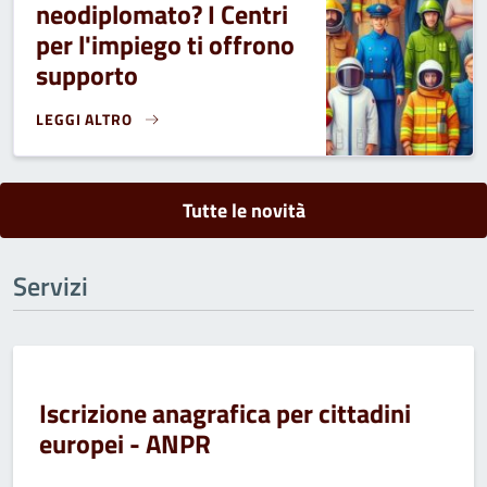
neodiplomato? I Centri
per l'impiego ti offrono
supporto
LEGGI ALTRO
SEI UN GIOVANE NEODIPLOMATO? I CENTRI PER L'IMPIEGO 
Tutte le novità
Servizi
Iscrizione anagrafica per cittadini
europei - ANPR