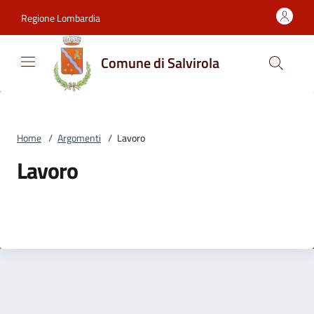
Vai al contenuto
accedi al menu
footer.enter
Regione Lombardia
Comune di Salvirola
Home
/
Argomenti
/
Lavoro
Lavoro