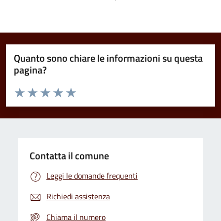
Quanto sono chiare le informazioni su questa
pagina?
Valuta da 1 a 5 stelle la pagina
Domanda
Valuta 1 stelle su 5
Valuta 2 stelle su 5
Valuta 3 stelle su 5
Valuta 4 stelle su 5
Valuta 5 stelle su 5
Contatta il comune
Leggi le domande frequenti
Richiedi assistenza
Chiama il numero