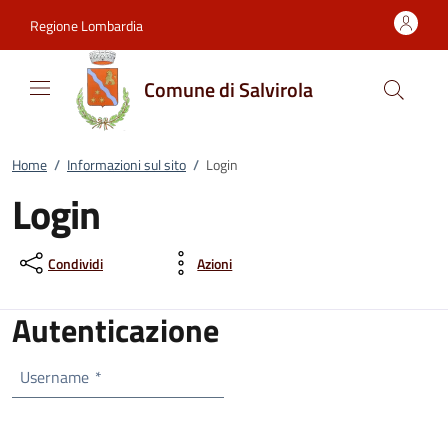
Vai al contenuto
accedi al menu
footer.enter
Regione Lombardia
Comune di Salvirola
Home
/
Informazioni sul sito
/
Login
Login
Condividi
Azioni
Autenticazione
Username
*